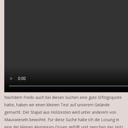
Nachdem Fredo auch bei diesen Suchen eine gute Erfolgsquote
hatte, haben wir einen kleinen Test auf unserem Gelände
gemacht. Der Stapel aus Holzresten wird unter anderem von
Mauswieseln bewohnt. Für diese Suche habe ich die Losung in
eine der kleinen Aluminium-Dosen gefüllt und zwischen das Holz