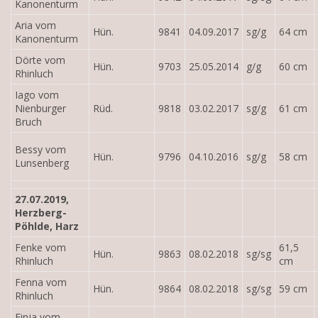
Kanonenturm
Aria vom
Hün.
9841
04.09.2017
sg/g
64 cm
Kanonenturm
Dörte vom
Hün.
9703
25.05.2014
g/g
60 cm
Rhinluch
Iago vom
Nienburger
Rüd.
9818
03.02.2017
sg/g
61 cm
Bruch
Bessy vom
Hün.
9796
04.10.2016
sg/g
58 cm
Lunsenberg
27.07.2019,
Herzberg-
Pöhlde, Harz
Fenke vom
61,5
Hün.
9863
08.02.2018
sg/sg
Rhinluch
cm
Fenna vom
Hün.
9864
08.02.2018
sg/sg
59 cm
Rhinluch
Finja vom