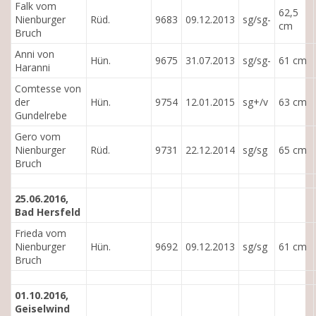
Falk vom
62,5
Nienburger
Rüd.
9683
09.12.2013
sg/sg-
cm
Bruch
Anni von
Hün.
9675
31.07.2013
sg/sg-
61 cm
Haranni
Comtesse von
der
Hün.
9754
12.01.2015
sg+/v
63 cm
Gundelrebe
Gero vom
Nienburger
Rüd.
9731
22.12.2014
sg/sg
65 cm
Bruch
25.06.2016,
Bad Hersfeld
Frieda vom
Nienburger
Hün.
9692
09.12.2013
sg/sg
61 cm
Bruch
01.10.2016,
Geiselwind