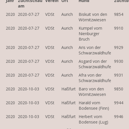
Jahr
Zuchtschau
Verein
Ort
Hund
Zuchtb
am
2020
2020-07-27
VDSt
Aurich
Biskuit von den
9854
Wörnitzwiesen
2020
2020-07-27
VDSt
Aurich
Kumpel vom
9910
Nienburger
Bruch
2020
2020-07-27
VDSt
Aurich
Aris von der
9929
Schwarzwaldhufe
2020
2020-07-27
VDSt
Aurich
Asgard von der
9930
Schwarzwaldhufe
2020
2020-07-27
VDSt
Aurich
Afra von der
9931
Schwarzwaldhufe
2020
2020-10-03
VDSt
Haßfurt
Baro von den
9850
Wörnitzwiesen
2020
2020-10-03
VDSt
Haßfurt
Harald vom
9944
Bodensee (Finn)
2020
2020-10-03
VDSt
Haßfurt
Herbert vom
9946
Bodensee (Lug)