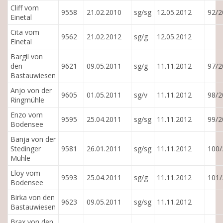
Cliff vom
9558
21.02.2010
sg/sg
12.05.2012
92/2
Einetal
Cita vom
9562
21.02.2012
sg/g
12.05.2012
Einetal
Bargil von
den
9621
09.05.2011
sg/g
11.11.2012
97/2
Bastauwiesen
Anjo von der
9605
01.05.2011
sg/v
11.11.2012
98/2
Ringmühle
Enzo vom
9595
25.04.2011
sg/sg
11.11.2012
99/2
Bodensee
Banja von der
Stedinger
9581
26.01.2011
sg/sg
11.11.2012
100/
Mühle
Eloy vom
9593
25.04.2011
sg/g
11.11.2012
101/
Bodensee
Birka von den
9623
09.05.2011
sg/sg
11.11.2012
Bastauwiesen
Brax von den