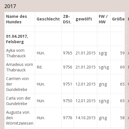
2017
Name des
ZB-
FW /
Geschlecht
gewölft
Größe
Hundes
DSt.
HW
01.04.2017,
Felsberg
Ayka vom
Hün.
9765
21.01.2015
sg/g
59
Thabrauck
Amadeus vom
Rd.
9756
21.01.2015
sg/sg
69
Thabrauck
Carmen von
der
Hün.
9751
12.01.2015
g/sg
65
Gundelrebe
Carla von der
Hün.
9750
12.01.2015
sg/sg
65
Gundelrebe
Augusta von
den
Hün.
9776
14.10.2015
g/sg
58
Wörnitzwiesen