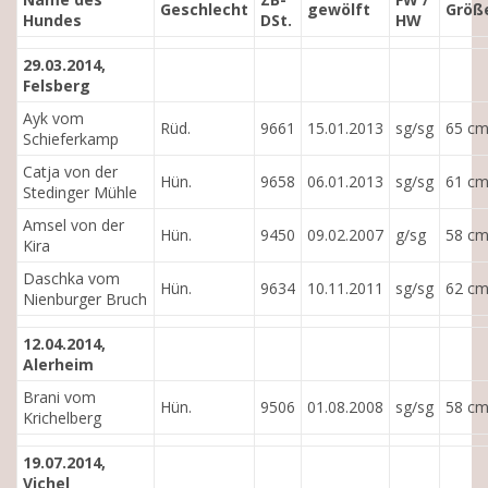
Geschlecht
gewölft
Größ
Hundes
DSt.
HW
29.03.2014,
Felsberg
Ayk vom
Rüd.
9661
15.01.2013
sg/sg
65 c
Schieferkamp
Catja von der
Hün.
9658
06.01.2013
sg/sg
61 c
Stedinger Mühle
Amsel von der
Hün.
9450
09.02.2007
g/sg
58 c
Kira
Daschka vom
Hün.
9634
10.11.2011
sg/sg
62 c
Nienburger Bruch
12.04.2014,
Alerheim
Brani vom
Hün.
9506
01.08.2008
sg/sg
58 c
Krichelberg
19.07.2014,
Vichel