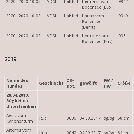
2020
2020-10-03
VDSt
Haßfurt
Hermann vom
9947
Bodensee (Bux)
2020
2020-10-03
VDSt
Haßfurt
Hanna vom
9949
Bodensee
(Berrit)
2020
2020-10-03
VDSt
Haßfurt
Hermine vom
9951
Bodensee (Puk)
2019
Name des
ZB-
FW /
Geschlecht
gewölft
Größe
Hundes
DSt.
HW
28.04.2019,
Rügheim /
Unterfranken
Aeint vom
Rüd.
9836
04.09.2017
sg/sg
68 cm
Kanonenturm
Artemis vom
Hün.
9842
04.09.2017
sg/sg
64 cm