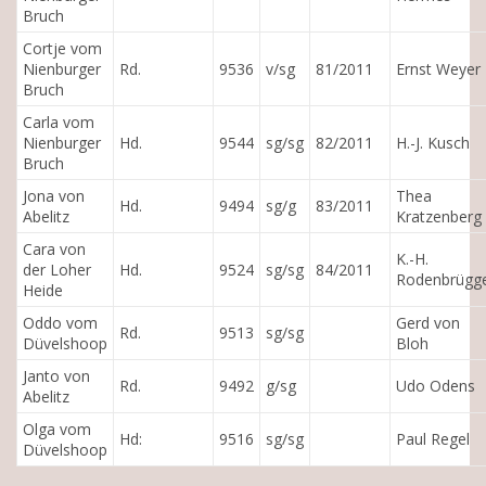
Bruch
Cortje vom
Nienburger
Rd.
9536
v/sg
81/2011
Ernst Weyer
Bruch
Carla vom
Nienburger
Hd.
9544
sg/sg
82/2011
H.-J. Kusch
Bruch
Jona von
Thea
Hd.
9494
sg/g
83/2011
Abelitz
Kratzenberg
Cara von
K.-H.
der Loher
Hd.
9524
sg/sg
84/2011
Rodenbrügg
Heide
Oddo vom
Gerd von
Rd.
9513
sg/sg
Düvelshoop
Bloh
Janto von
Rd.
9492
g/sg
Udo Odens
Abelitz
Olga vom
Hd:
9516
sg/sg
Paul Regel
Düvelshoop