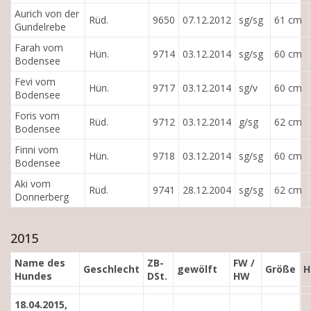
Aurich von der
Rüd.
9650
07.12.2012
sg/sg
61 cm
Gundelrebe
Farah vom
Hün.
9714
03.12.2014
sg/sg
60 cm
Bodensee
Fevi vom
Hün.
9717
03.12.2014
sg/v
60 cm
Bodensee
Foris vom
Rüd.
9712
03.12.2014
g/sg
62 cm
Bodensee
Finni vom
Hün.
9718
03.12.2014
sg/sg
60 cm
Bodensee
Aki vom
Rüd.
9741
28.12.2004
sg/sg
62 cm
Donnerberg
2015
Name des
ZB-
FW /
Geschlecht
gewölft
Größe
H
Hundes
DSt.
HW
18.04.2015,