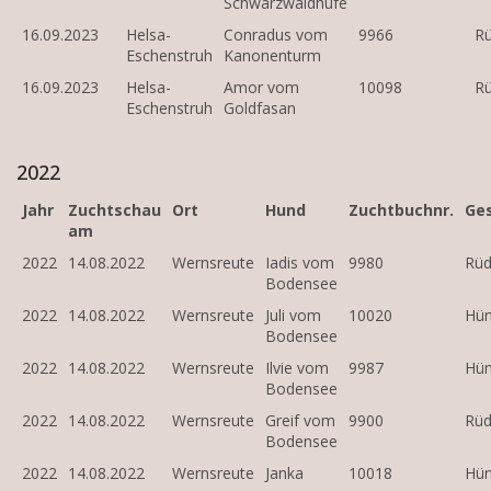
Schwarzwaldhufe
16.09.2023
Helsa-
Conradus vom
9966
R
Eschenstruh
Kanonenturm
16.09.2023
Helsa-
Amor vom
10098
R
Eschenstruh
Goldfasan
2022
Jahr
Zuchtschau
Ort
Hund
Zuchtbuchnr.
Ge
am
2022
14.08.2022
Wernsreute
Iadis vom
9980
Rü
Bodensee
2022
14.08.2022
Wernsreute
Juli vom
10020
Hün
Bodensee
2022
14.08.2022
Wernsreute
Ilvie vom
9987
Hün
Bodensee
2022
14.08.2022
Wernsreute
Greif vom
9900
Rü
Bodensee
2022
14.08.2022
Wernsreute
Janka
10018
Hün