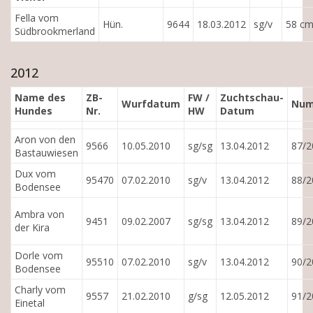
Fella vom
Hün.
9644
18.03.2012
sg/v
58 c
Südbrookmerland
2012
Name des
ZB-
FW /
Zuchtschau-
Wurfdatum
Nu
Hundes
Nr.
HW
Datum
Aron von den
9566
10.05.2010
sg/sg
13.04.2012
87/2
Bastauwiesen
Dux vom
95470
07.02.2010
sg/v
13.04.2012
88/2
Bodensee
Ambra von
9451
09.02.2007
sg/sg
13.04.2012
89/2
der Kira
Dorle vom
95510
07.02.2010
sg/v
13.04.2012
90/2
Bodensee
Charly vom
9557
21.02.2010
g/sg
12.05.2012
91/2
Einetal