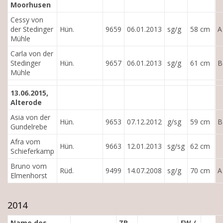
Moorhusen
Cessy von
der Stedinger
Hün.
9659
06.01.2013
sg/g
58 cm
A
Mühle
Carla von der
Stedinger
Hün.
9657
06.01.2013
sg/g
61 cm
B
Mühle
13.06.2015,
Alterode
Asia von der
Hün.
9653
07.12.2012
g/sg
59 cm
B
Gundelrebe
Afra vom
Hün.
9663
12.01.2013
sg/sg
62 cm
Schieferkamp
Bruno vom
Rüd.
9499
14.07.2008
sg/g
70 cm
A
Elmenhorst
2014
Name des
ZB-
FW /