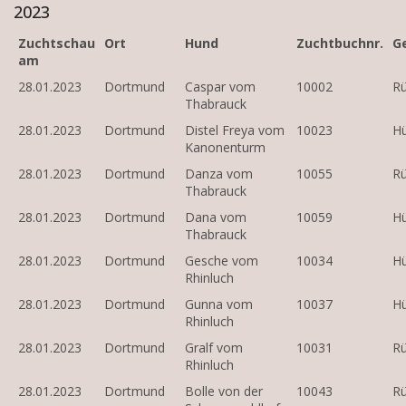
2023
Zuchtschau
Ort
Hund
Zuchtbuchnr.
G
am
28.01.2023
Dortmund
Caspar vom
10002
R
Thabrauck
28.01.2023
Dortmund
Distel Freya vom
10023
Hü
Kanonenturm
28.01.2023
Dortmund
Danza vom
10055
R
Thabrauck
28.01.2023
Dortmund
Dana vom
10059
Hü
Thabrauck
28.01.2023
Dortmund
Gesche vom
10034
Hü
Rhinluch
28.01.2023
Dortmund
Gunna vom
10037
Hü
Rhinluch
28.01.2023
Dortmund
Gralf vom
10031
R
Rhinluch
28.01.2023
Dortmund
Bolle von der
10043
R