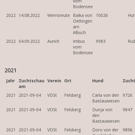
vom
Bodensee
2022
14.08.2022
Wernsreute
Baika von
10026
Hün
Dettingen
am
Albuch
2022
04.09.2022
Aurich
Imbus
9983
Rü
vom
Bodensee
2021
Jahr
Zuchtschau
Verein
Ort
Hund
Zuch
am
2021
2021-09-04
VDSt
Felsberg
Carla von den
9726
Bastauwiesen
2021
2021-09-04
VDSt
Felsberg
Dunja von
9847
den
Bastauwiesen
2021
2021-09-04
VDSt
Felsberg
Doro von der
9896