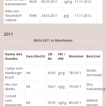
9626
09.05.2011
sg/sg
11.11.2012
Bastauwiesen
Asko von
Neuendorf
9588
24.03.2011
g/g
11.11.2012
Odertal
2011
08.04.2011 in Moorhusen
Name des
ZB-
FW /
Geschlecht
Nummer
Besitzer
Hundes
Nr.
HW
Caatje vom
Stefan
Nienburger
Hd.
9543
g/sg
78/2011
Vormwald
Bruch
Irko von
Elso
Rd.
9427
sg/g
79/2011
Abelitz
Kratzenberg
Conrad
vom
Wilfried
Rd.
9539
sg/sg
80/2011
Nienburger
Hermes