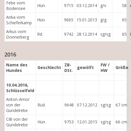
Febe vom
Hün.
9715
03.12.2014
g/v
58
Bodensee
Anka vom
Hün.
9665
15.01.2013
g/g
65
Schieferkamp
Arkus vom
Rd.
9742
28.12.2014
sg/sg
65
Donnerberg
2016
Name des
ZB-
FW /
Geschlecht
gewölft
Größe
Hundes
DSt.
HW
10.04.2016,
Schlüsselfeld
Anton-Amor
von der
Rüd.
9648
07.12.2012
sg/sg
67 cm
Gundelrebe
Cilli von der
Hün.
9753
12.01.2015
sg/sg
66 cm
Gundelrebe