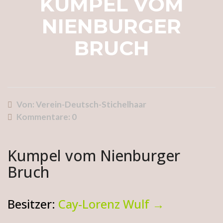
KUMPEL VOM
NIENBURGER
BRUCH
Von: Verein-Deutsch-Stichelhaar
Kommentare:
0
Kumpel vom Nienburger
Bruch
Besitzer:
Cay-Lorenz Wulf →