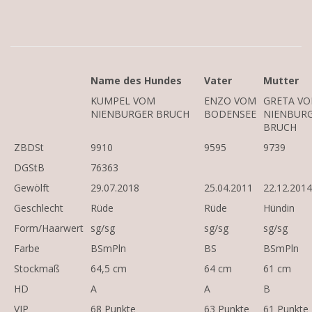
Name des Hundes
Vater
Mutter
KUMPEL VOM
ENZO VOM
GRETA V
NIENBURGER BRUCH
BODENSEE
NIENBUR
BRUCH
ZBDSt
9910
9595
9739
DGStB
76363
Gewölft
29.07.2018
25.04.2011
22.12.2014
Geschlecht
Rüde
Rüde
Hündin
Form/Haarwert
sg/sg
sg/sg
sg/sg
Farbe
BSmPln
BS
BSmPln
Stockmaß
64,5 cm
64 cm
61 cm
HD
A
A
B
VJP
68 Punkte
63 Punkte
61 Punkte